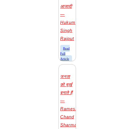
आजादी
—
Hukum
Singh
Rajput
​Read
Full
Article
जनता
को मूर्ख
बनाते हैं
—
Ramesh
Chand
Sharma