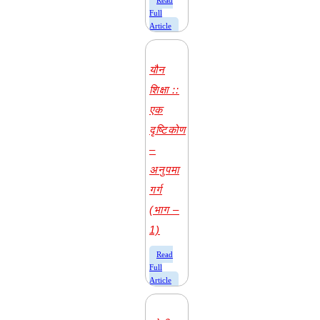
​Read
Full
Article
यौन
शिक्षा ::
एक
दृष्टिकोण
–
अनुपमा
गर्ग
(भाग –
1)
​Read
Full
Article