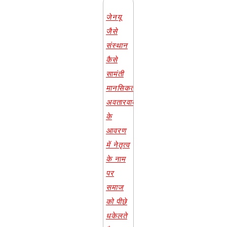
जेनयू
जैसे
संस्थान
कैसे
सामंती
मानसिकता,
अवतारवाद
के
आवरण
में नेतृत्व
के नाम
पर
समाज
को पीछे
धकेलते