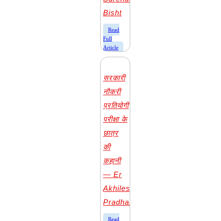
Bisht
​Read
Full
Article
सरकारी
नौकरी
प्रतियोगी
परीक्षा के
छात्र
की
कहानी
— Er
Akhilesh
Pradhan
​Read