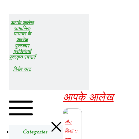
​आपके आलेख​
सामाजिक
यायावर के
आलेख
पुरस्कार
प्रविष्टियाँ
पुरस्कृत रचनाएँ
विशेष रपट​
आपके आलेख
यौन
शिक्षा ::
Categories