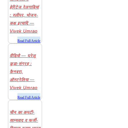
हेरिटेज रेलगाड़ियां
: स्लीपर, भोजन-
कक्ष इत्यादि —
Vivek Umrao
​Read Full Article
वीडियो — घरेलू
कूड़ा-संग्रह :
कैनबरा,
ऑस्ट्रेलिया —
Vivek Umrao
​Read Full Article
चीन का कपटी-
साम्यवाद व फर्जी-