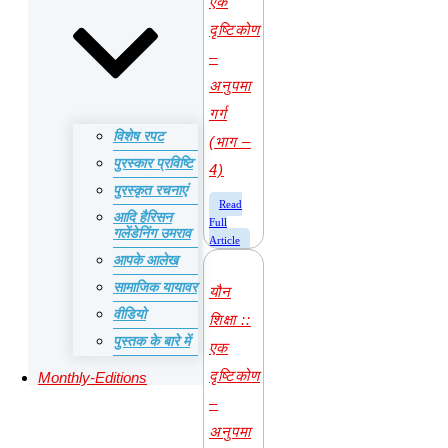
एक
दृष्टिकोण
–
अनुपमा
गर्ग
विशेष रपट
(भाग –
पुरस्कार प्रविष्टि
4)
पुरस्कृत रचनाएं
​Read
आदि हैरिसन
Full
गलेंडेनिंग उमराव
Article
आपके आलेख
सामाजिक यायावर
यौन
वीडियो
शिक्षा ::
पुस्तक के बारे में
एक
दृष्टिकोण
Monthly-Editions
–
अनुपमा