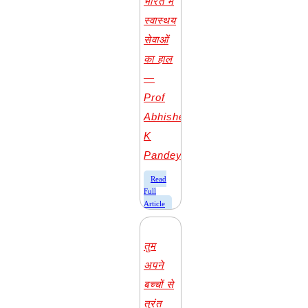
भारत में
स्वास्थय
सेवाओं
का हाल
—
Prof
Abhishek
K
Pandey
​Read
Full
Article
तुम
अपने
बच्चों से
तुरंत