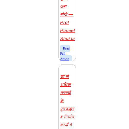
क्षमा
मांगो —
Prof
Puneet
Shukla
​Read
Full
Article
सौ से
अधिक
तालाबों
के
पुनरुद्धार
व निर्माण
कार्यों में