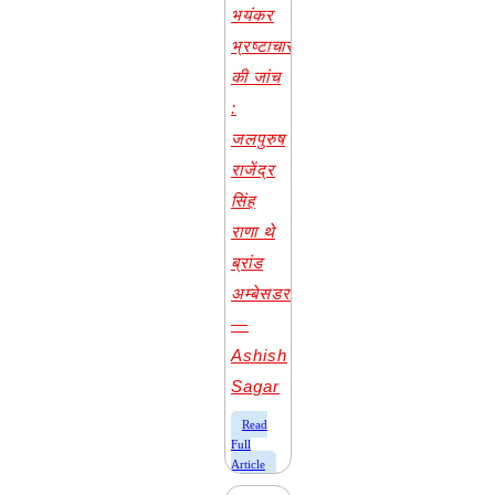
भयंकर
भ्रष्टाचार
की जांच
:
जलपुरुष
राजेंद्र
सिंह
राणा थे
ब्रांड
अम्बेसडर
—
Ashish
Sagar
​Read
Full
Article