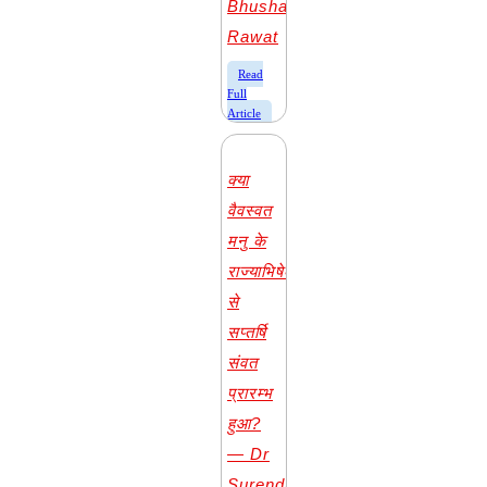
Bhushan
Rawat
​Read
Full
Article
क्या
वैवस्वत
मनु के
राज्याभिषेक
से
सप्तर्षि
संवत
प्रारम्भ
हुआ?
— Dr
Surendra