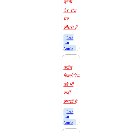
प्रेमी
देर रात
घर
लौटते हैं
​Read
Full
Article
क्वीन
विक्टोरिया
को भी
सर्दी
लगती है
​Read
Full
Article