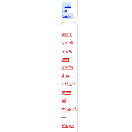
​Read
Full
Article
शाम ए
गम की
कसम,
आज
ग़मगीन
है हम..
: दिलीप
कुमार
को
श्रद्धांजलि
—
Vidya