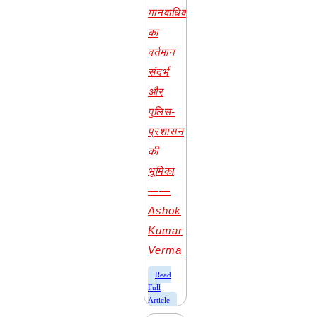
मानवाधिकार
का
वर्तमान
संदर्भ
और
पुलिस-
प्रशासन
की
भूमिका
——
Ashok
Kumar
Verma
​Read
Full
Article