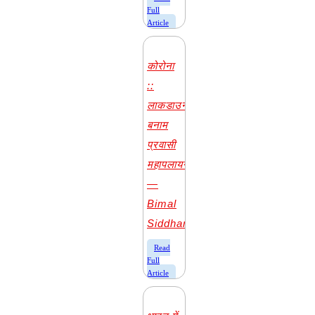
Full
Article
कोरोना
::
लाकडाउन
बनाम
प्रवासी
महापलायन
—
Bimal
Siddharth
​Read
Full
Article