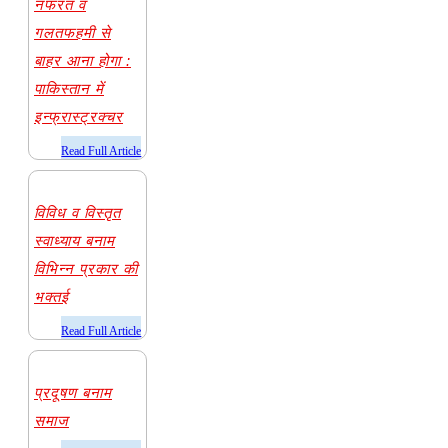
नफरत व
गलतफहमी से
बाहर आना होगा :
पाकिस्तान में
इन्फ्रास्ट्रक्चर
​Read Full Article
विविध व विस्तृत
स्वाध्याय बनाम
विभिन्न प्रकार की
भक्तई
​Read Full Article
प्रदूषण बनाम
समाज