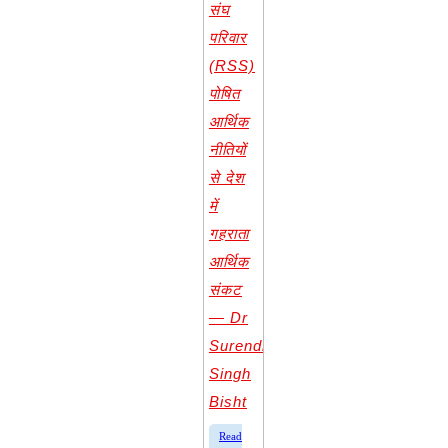
संघ
परिवार
(RSS)
पोषित
आर्थिक
नीतियों
से देश
में
गहराता
आर्थिक
संकट
— Dr
Surendra
Singh
Bisht
​Read