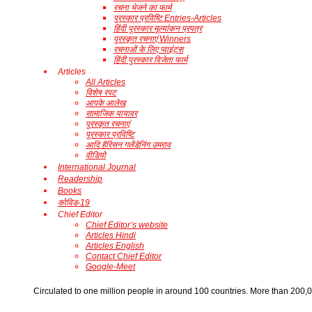
रचना भेजने का फार्म
पुरस्कार प्रविष्टि Entries-Articles
हिंदी पुरस्कार मूल्यांकन प्रपत्र
पुरस्कृत रचनाएं Winners
रचनाओं के लिए प्वाइंट्स
हिंदी पुरस्कार विजेता फार्म
Articles
All Articles
विशेष रपट
आपके आलेख
सामाजिक यायावर
पुरस्कृत रचनाएं
पुरस्कार प्रविष्टि
आदि हैरिसन गलेंडेनिंग उमराव
वीडियो
International Journal
Readership
Books
कोविड-19
Chief Editor
Chief Editor’s website
Articles Hindi
Articles English
Contact Chief Editor
Google-Meet
​Circulated to one million people in around 100 countries. More than 200