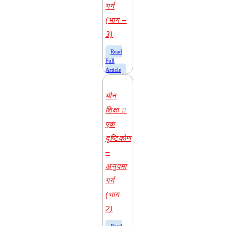
गर्ग
(भाग –
3)
​Read
Full
Article
यौन
शिक्षा ::
एक
दृष्टिकोण
–
अनुपमा
गर्ग
(भाग –
2)