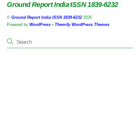
Ground Report India ISSN 1839-6232
Back
To
©
Ground Report India ISSN 1839-6232
2026
Top
Powered by
WordPress
•
Themify WordPress Themes