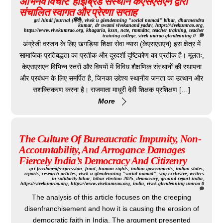
अभिनव विचार: हाइब्रिड संस्थान केएसएसएन द्वारा
संचालित स्वागत और प्रेरणा सप्ताह
gri
hindi journal (हिंदी)
,
vivek u glendenning "social nomad"
bihar
,
dharmendra
kumar
,
dr swami vivekanand yadav
,
https://vivekumrao.org
,
https://www.vivekumrao.org
,
khagaria
,
kssn
,
ncte
,
rmmdttc
,
teacher training
,
teacher
training college
,
vivek umrao glendenning
0
अंग्रेजी वरजन के लिए खगड़िया शिक्षा सेवा न्यास (केएसएसएन) इस क्षेत्र में
सामाजिक प्रतिबद्धता का प्रतीक और दूरदर्शी दृष्टिकोण का प्रतीक है। मूलतः,
केएसएसएन विभिन्न स्तरों और विषयों में विविध शैक्षणिक संस्थानों की स्थापना
और प्रबंधन के लिए समर्पित है, जिनका उद्देश्य स्थानीय जनता का उत्थान और
सशक्तिकरण करना है। राजमाता माधुरी देवी शिक्षक प्रशिक्षण […]
More
The Culture Of Bureaucratic Impunity, Non-
Accountability, And Arrogance Damages
Fiercely India’s Democracy And Citizenry
gri
freedom-of-expression
,
front
,
human rights
,
indian governments
,
indian states
,
reports
,
research articles
,
vivek u glendenning "social nomad"
,
vug exclusive
,
writers
in solidarity
bihar
,
bihar election 2025
,
democracy
,
ground report india
,
https://vivekumrao.org
,
https://www.vivekumrao.org
,
india
,
vivek glendenning umrao
0
The analysis of this article focuses on the creeping
disenfranchisement and how it is causing the erosion of
democratic faith in India. The argument presented