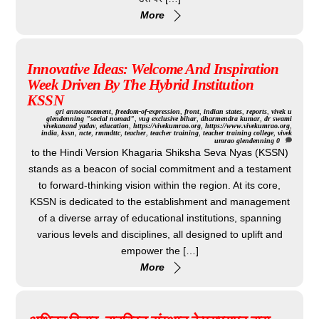
More
Innovative Ideas: Welcome And Inspiration
Week Driven By The Hybrid Institution
KSSN
gri
announcement
,
freedom-of-expression
,
front
,
indian states
,
reports
,
vivek u
glendenning "social nomad"
,
vug exclusive
bihar
,
dharmendra kumar
,
dr swami
vivekanand yadav
,
education
,
https://vivekumrao.org
,
https://www.vivekumrao.org
,
india
,
kssn
,
ncte
,
rmmdttc
,
teacher
,
teacher training
,
teacher training college
,
vivek
umrao glendenning
0
to the Hindi Version Khagaria Shiksha Seva Nyas (KSSN)
stands as a beacon of social commitment and a testament
to forward-thinking vision within the region. At its core,
KSSN is dedicated to the establishment and management
of a diverse array of educational institutions, spanning
various levels and disciplines, all designed to uplift and
empower the […]
More