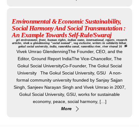
Environmental & Economic Sustainability,
Social Harmony And Social Transmutation :
An Example Towards Self-Rule/Swaraj
gri
environment
,
front
,
human rights
,
indian states
,
international
,
reports
,
research
articles
,
vivek u glendenning "social nomad"
,
vug exclusive
,
writers in solidarity
bihar
,
gokul social university
,
india
,
ramrekha canal
,
ramrekha river
,
river rivaval
16
Vivek Umrao GlendenningThe Founder, CEO, and the
Editor, Ground Report IndiaThe Vice-Chancellor, The
Gokul Social UniversityCo-Founder, The Gokul Social
University The Gokul Social University, GSU A non-
formal community university founded by Sanjay Sajjan
Singh, Sanjeev Narayan Singh and Vivek Umrao in 2007,
Gokul Social University, GSU, works for sustainable
economy, peace, social harmony, […]
More