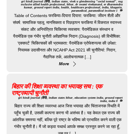
gri
hindi journal (हिंदी)
,
indian states
,
vivek u glendenning "social nomad"
,
vug
exclusive
allied health professional
,
bihar
,
dr swami vivekanand
,
er dharmendra
kumar
,
ground report india
,
health
,
healthcare professional
,
india
,
khagaria
,
paramedical
,
paramedical institute
1
Table of Contents फरकिया-दियारा दियारा: फरकिया: जीवन शैली और
संघर्ष: सामाजिक पहलू: मानसिकता व पिछड़ापन फरकिया में विकराल स्वास्थ्य
संकट और अनियंत्रित चिकित्सा व्यवसाय: पैरामेडिकल संस्थान व
पैरामेडिक एक गंभीर चुनौती अवैज्ञानिक निदान (Diagnosis) की विभीषिका:
‘एक्सपर्ट’ चिकित्सकों की भ्रामकता: पैरामेडिक प्रोफेशनल्स की उपेक्षा:
नियामक उदासीनता और NCAHP Act 2021 की चुनौतियां: निदान,
नैदानिक तर्क, आलोचनात्मक […]
More
बिहार की शिक्षा व्यवस्था का भयावह सच : एक
राष्ट्रव्यापी चुनौती
gri
hindi journal (हिंदी)
,
indian states
bihar
,
education system india
,
ground report
india
,
india
0
बिहार राज्य की शिक्षा व्यवस्था आज जिस भयावह और चिंताजनक स्थिति में
पहुँच चुकी है, उसकी कल्पना करना भी असंभव है। यह केवल एक राज्य की
आंतरिक समस्या नहीं, बल्कि पूरे राष्ट्र के भविष्य को प्रभावित करने वाली एक
गंभीर चुनौती है। मैं जो कड़वा यथार्थ आपके समक्ष प्रस्तुत करने जा रहा हूँ,
उस पर […]