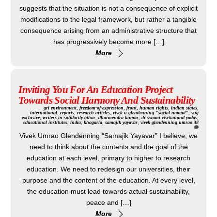
suggests that the situation is not a consequence of explicit
modifications to the legal framework, but rather a tangible
consequence arising from an administrative structure that
has progressively become more […]
More
Inviting You For An Education Project
Towards Social Harmony And Sustainability
gri
environment
,
freedom-of-expression
,
front
,
human rights
,
indian states
,
international
,
reports
,
research articles
,
vivek u glendenning "social nomad"
,
vug
exclusive
,
writers in solidarity
bihar
,
dharmendra kumar
,
dr swami vivekanand yadav
,
educational institutes
,
india
,
khagaria
,
samajik yayavar
,
vivek glendenning umrao
38
Vivek Umrao Glendenning “Samajik Yayavar” I believe, we
need to think about the contents and the goal of the
education at each level, primary to higher to research
education. We need to redesign our universities, their
purpose and the content of the education. At every level,
the education must lead towards actual sustainability,
peace and […]
More