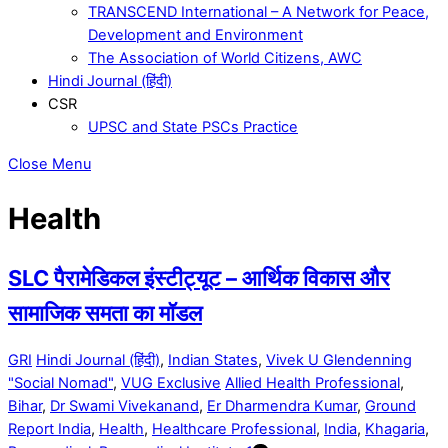
TRANSCEND International – A Network for Peace,
Development and Environment
The Association of World Citizens, AWC
Hindi Journal (हिंदी)
CSR
UPSC and State PSCs Practice
Close Menu
Health
SLC पैरामेडिकल इंस्टीट्यूट – आर्थिक विकास और
सामाजिक समता का मॉडल
GRI
Hindi Journal (हिंदी)
,
Indian States
,
Vivek U Glendenning
"Social Nomad"
,
VUG Exclusive
Allied Health Professional
,
Bihar
,
Dr Swami Vivekanand
,
Er Dharmendra Kumar
,
Ground
Report India
,
Health
,
Healthcare Professional
,
India
,
Khagaria
,