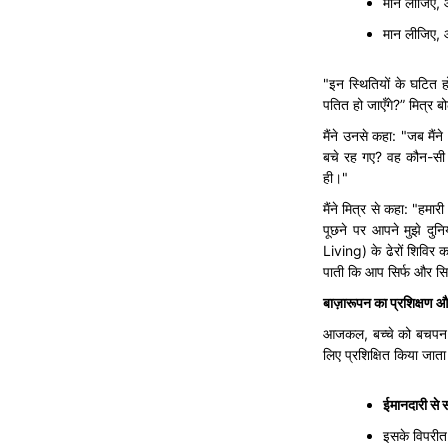
मान लीजिए, 
मान लीजिए,
"इन स्थितियों के घटित ह
पतित हो जाएँगे?” मित्र ब
मैंने उनसे कहा: "जब मैंन
बचे रह गए? वह कौन-सी ची
ही।"
मैंने मित्र से कहा: "हमा
पूछने पर आपने मुझे दुन
Living) के ढेरों शिविर 
पाती कि आप सिर्फ और सिर
बाज़ारूपन
का
प्रशिक्षण
औ
आजकल, बच्चे को बचपन से
लिए प्रशिक्षित किया जाता
ईमानदारी
से
इसके विपरीत,