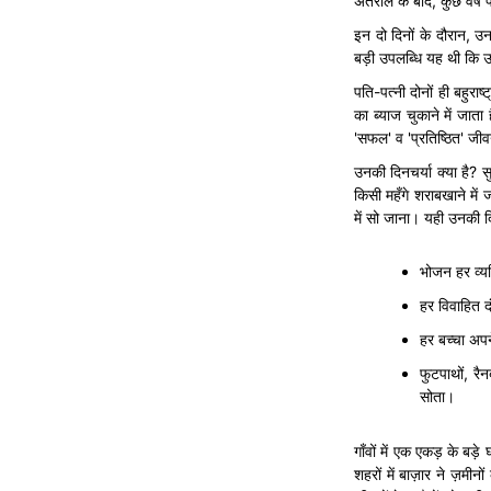
अंतराल के बाद, कुछ वर्ष 
इन दो दिनों के दौरान, 
बड़ी उपलब्धि यह थी कि उन्
पति-पत्नी दोनों ही बहुरा
का ब्याज चुकाने में जाता
'सफल' व 'प्रतिष्ठित' जीवन
उनकी दिनचर्या क्या है? स
किसी महँगे शराबखाने में
में सो जाना। यही उनकी दि
भोजन हर व्यक
हर विवाहित दं
हर बच्चा अपन
फुटपाथों, रै
सोता।
गाँवों में एक एकड़ के बड
शहरों में बाज़ार ने ज़म