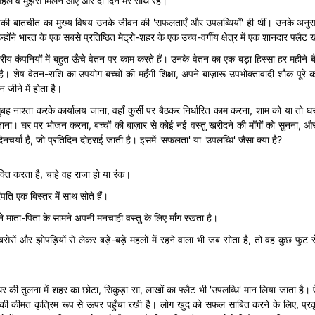
पहले वे मुझसे मिलने आए और दो दिन मेरे साथ रहे।
उनकी बातचीत का मुख्य विषय उनके जीवन की 'सफलताएँ और उपलब्धियाँ' ही थीं। उनके अन
होंने भारत के एक सबसे प्रतिष्ठित मेट्रो-शहर के एक उच्च-वर्गीय क्षेत्र में एक शानदार फ्लैट 
ष्ट्रीय कंपनियों में बहुत ऊँचे वेतन पर काम करते हैं। उनके वेतन का एक बड़ा हिस्सा हर महीने
 है। शेष वेतन-राशि का उपयोग बच्चों की महँगी शिक्षा, अपने बाज़ारू उपभोक्तावादी शौक पूरे
 जीने में होता है।
ुबह नाश्ता करके कार्यालय जाना, वहाँ कुर्सी पर बैठकर निर्धारित काम करना, शाम को या तो घ
 जाना। घर पर भोजन करना, बच्चों की बाज़ार से कोई नई वस्तु खरीदने की माँगों को सुनना, औ
नचर्या है, जो प्रतिदिन दोहराई जाती है। इसमें 'सफलता' या 'उपलब्धि' जैसा क्या है?
्ति करता है, चाहे वह राजा हो या रंक।
पति एक बिस्तर में साथ सोते हैं।
े माता-पिता के सामने अपनी मनचाही वस्तु के लिए माँग रखता है।
नबसेरों और झोपड़ियों से लेकर बड़े-बड़े महलों में रहने वाला भी जब सोता है, तो वह कुछ फुट स
़े घर की तुलना में शहर का छोटा, सिकुड़ा सा, लाखों का फ्लैट भी 'उपलब्धि' मान लिया जाता है। 
ीनों की कीमत कृत्रिम रूप से ऊपर पहुँचा रखी है। लोग खुद को सफल साबित करने के लिए, प्रक