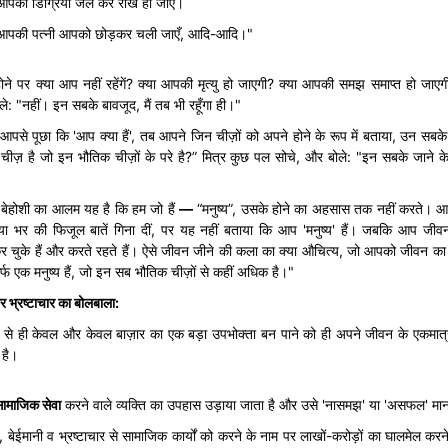
आपकी डिग्रियाँ जल कर राख हो जाएँ।
 आपकी पत्नी आपको छोड़कर चली जाएँ, आदि-आदि।"
ोने पर क्या आप नहीं रहेंगें? क्या आपकी मृत्यु हो जाएगी? क्या आपकी समझ समाप्त हो जाए
ोले: "नहीं। इन सबके बावजूद, मैं तब भी रहूँगा ही।"
े आपसे पूछा कि 'आप क्या हैं', तब आपने जिन चीज़ों को अपने होने के रूप में बताया, उन सबक
ज़ है जो इन भौतिक चीज़ों के परे है?” मित्र कुछ पल सोचे, और बोले: "इन सबके जाने के बाद
री बेहोशी का आलम यह है कि हम जो हैं
—
“मनुष्य”, उसके होने का अहसास तक नहीं करते। आप ए
िया भर की फिजूल बातें गिना दीं, पर यह नहीं बताया कि आप 'मनुष्य' हैं। जबकि आप ज
कर चुके हैं और करते रहते हैं। ऐसे जीवन जीने की कला का क्या औचित्य, जो आपको जीवन का
्फ एक मनुष्य हैं, जो इन सब भौतिक चीज़ों से कहीं अधिक है।"
र
भ्रष्टाचार
का
बोलबाला
:
 ही केवल और केवल बाज़ार का एक बड़ा उपभोक्ता बन पाने को ही अपने जीवन के एकमात्र लक्
 है।
सामाजिक
सेवा
करने वाले व्यक्ति का उपहास उड़ाया जाता है और उसे 'नासमझ' या 'असफल' मान
 बेईमानी व भ्रष्टाचार से सामाजिक कार्यों को करने के नाम पर लाखों-करोड़ों का घालमेल कर