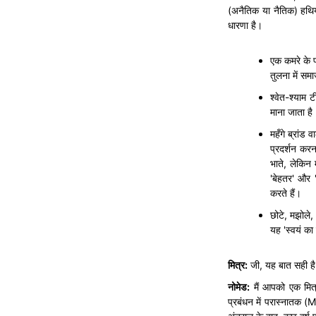
(अनैतिक या नैतिक) हथि
धारणा है।
एक कमरे के 
तुलना में सम
श्वेत-श्याम
माना जाता ह
महँगे ब्रांड
प्रदर्शन करन
भाते, लेकिन
'बेहतर' और '
करते हैं।
छोटे, मझोले
यह 'स्वयं क
मित्र
:
जी, यह बात सही ह
नोमेड
:
मैं आपको एक मित्र
प्रबंधन में परास्नातक (MB