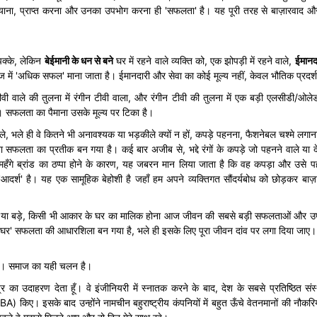
याना, प्राप्त करना और उनका उपभोग करना ही 'सफलता' है। यह पूरी तरह से बाज़ारवाद
पक्के, लेकिन
बेईमानी
के
धन
से
बने
घर में रहने वाले व्यक्ति को, एक झोपड़ी में रहने वाले,
ईमानद
ाज में 'अधिक सफल' माना जाता है। ईमानदारी और सेवा का कोई मूल्य नहीं, केवल भौतिक प्रदर्
 टीवी वाले की तुलना में रंगीन टीवी वाला, और रंगीन टीवी की तुलना में एक बड़ी एलसीडी/
ै। सफलता का पैमाना उसके मूल्य पर टिका है।
 वाले, भले ही वे कितने भी अनावश्यक या भड़कीले क्यों न हों, कपड़े पहनना, फैशनेबल चश्मे लग
ा सफलता का प्रतीक बन गया है। कई बार अजीब से, भद्दे रंगों के कपड़े जो पहनने वाले या दे
 महँगे ब्रांड का ठप्पा होने के कारण, यह जबरन मान लिया जाता है कि वह कपड़ा और उसे पह
आदर्श' है। यह एक सामूहिक बेहोशी है जहाँ हम अपने व्यक्तिगत सौंदर्यबोध को छोड़कर बाज़ा
, या बड़े, किसी भी आकार के घर का मालिक होना आज जीवन की सबसे बड़ी सफलताओं और उपलब्
ा घर' सफलता की आधारशिला बन गया है, भले ही इसके लिए पूरा जीवन दांव पर लगा दिया जाए।
ै। समाज का यही चलन है।
 का उदाहरण देता हूँ। वे इंजीनियरी में स्नातक करने के बाद, देश के सबसे प्रतिष्ठित स
A) किए। इसके बाद उन्होंने नामचीन बहुराष्ट्रीय कंपनियों में बहुत ऊँचे वेतनमानों की नौकरिया